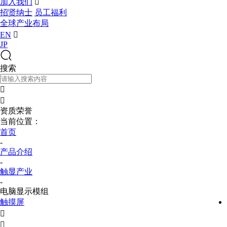
加入我们

招贤纳士
员工福利
全球产业布局
EN

JP
搜索


资质荣誉
当前位置：
首页
-
产品介绍
-
触显产业
-
电脑显示模组
触摸屏

