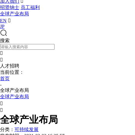
加入我们

招贤纳士
员工福利
全球产业布局
EN

JP
搜索


人才招聘
当前位置：
首页
-
全球产业布局
全球产业布局


全球产业布局
分类：
可持续发展