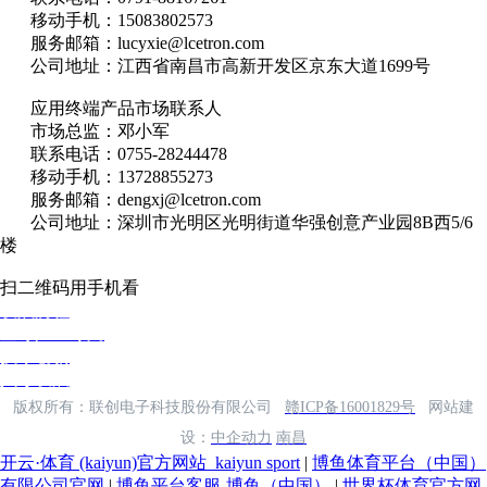
移动手机：15083802573
服务邮箱：lucyxie@lcetron.com
公司地址：江西省南昌市高新开发区京东大道1699号
应用终端产品市场联系人
市场总监：邓小军
联系电话：0755-28244478
移动手机：13728855273
服务邮箱：dengxj@lcetron.com
公司地址：深圳市光明区光明街道华强创意产业园8B西5/6
楼
扫二维码用手机看
发展历程
全球产业布局
技术创新
人才发展
版权所有：联创电子科技股份有限公司
赣ICP备16001829号
网站建
设：
中企动力
南昌
开云·体育 (kaiyun)官方网站_kaiyun sport
|
博鱼体育平台（中国）
有限公司官网
|
博鱼平台客服-博鱼（中国）
|
世界杯体育官方网