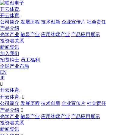
开云体育,
开云体育,
公司简介
发展历程
技术创新
企业宣传片
社会责任
产品介绍
光学产业
触显产业
应用终端产业
产品应用展示
投资者关系
新闻资讯
加入我们
招贤纳士
员工福利
全球产业布局
EN
JP

开云体育,
开云体育,

公司简介
发展历程
技术创新
企业宣传片
社会责任
产品介绍

光学产业
触显产业
应用终端产业
产品应用展示
投资者关系
新闻资讯