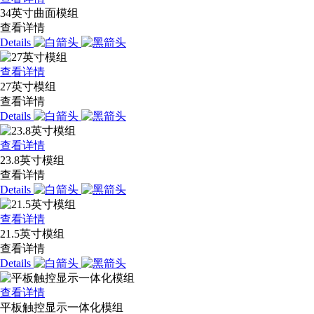
34英寸曲面模组
查看详情
Details
查看详情
27英寸模组
查看详情
Details
查看详情
23.8英寸模组
查看详情
Details
查看详情
21.5英寸模组
查看详情
Details
查看详情
平板触控显示一体化模组