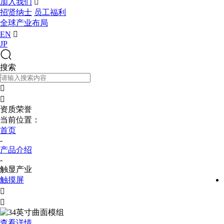
加入我们

招贤纳士
员工福利
全球产业布局
EN

JP
搜索


资质荣誉
当前位置：
首页
-
产品介绍
-
触显产业
触摸屏


查看详情