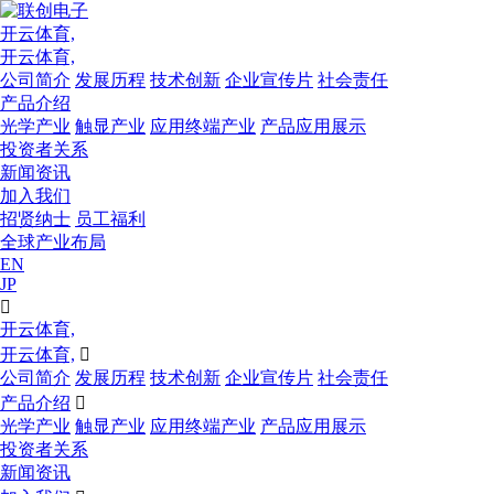
开云体育,
开云体育,
公司简介
发展历程
技术创新
企业宣传片
社会责任
产品介绍
光学产业
触显产业
应用终端产业
产品应用展示
投资者关系
新闻资讯
加入我们
招贤纳士
员工福利
全球产业布局
EN
JP

开云体育,
开云体育,

公司简介
发展历程
技术创新
企业宣传片
社会责任
产品介绍

光学产业
触显产业
应用终端产业
产品应用展示
投资者关系
新闻资讯