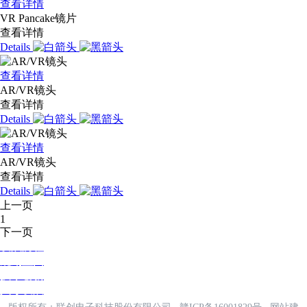
查看详情
VR Pancake镜片
查看详情
Details
查看详情
AR/VR镜头
查看详情
Details
查看详情
AR/VR镜头
查看详情
Details
上一页
1
下一页
发展历程
规划蓝图
技术创新
人才发展