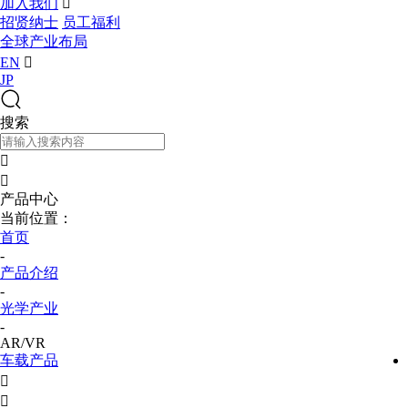
加入我们

招贤纳士
员工福利
全球产业布局
EN

JP
搜索


产品中心
当前位置：
首页
-
产品介绍
-
光学产业
-
AR/VR
车载产品

