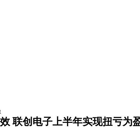
盈
效 联创电子上半年实现扭亏为