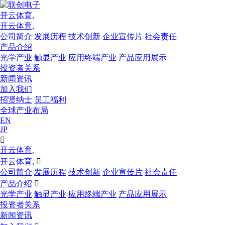
开云体育,
开云体育,
公司简介
发展历程
技术创新
企业宣传片
社会责任
产品介绍
光学产业
触显产业
应用终端产业
产品应用展示
投资者关系
新闻资讯
加入我们
招贤纳士
员工福利
全球产业布局
EN
JP

开云体育,
开云体育,

公司简介
发展历程
技术创新
企业宣传片
社会责任
产品介绍

光学产业
触显产业
应用终端产业
产品应用展示
投资者关系
新闻资讯