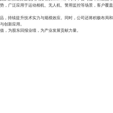
势，广泛应用于运动相机、无人机、警用监控等
场景
，客户覆盖
品
，持续提升技术实力与规模效应
。
同时
，
公司还将积极
布局
与创新应用。
值，为股东回报业绩，为产业发展贡献力量。