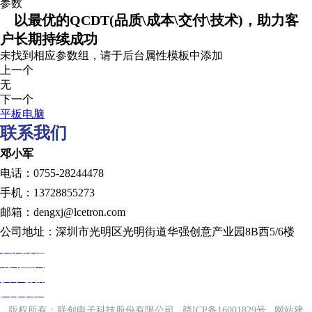
参数
以最优的QCDT(品质\成本\交付\技术)，助力客
户长期持续成功
未找到相应参数组，请于后台属性模板中添加
上一个
无
下一个
平板电脑
联系我们
邓小军
电话：0755-28244478
手机：13728855273
邮箱：dengxj@lcetron.com
公司地址：深圳市光明区光明街道华强创意产业园8B西5/6楼
发展历程
规划蓝图
技术创新
人才发展
版权所有：联创电子科技股份有限公司
赣ICP备16001829号
网站建