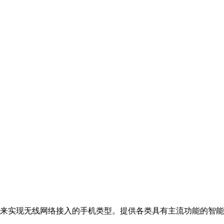
来实现无线网络接入的手机类型。提供各类具有主流功能的智能