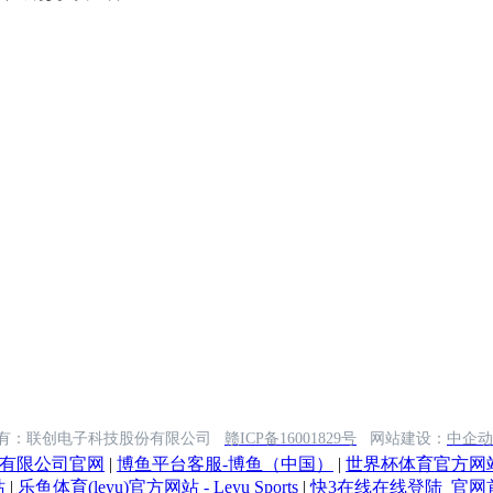
有：联创电子科技股份有限公司
赣ICP备16001829号
网站建设：
中企动
有限公司官网
|
博鱼平台客服-博鱼（中国）
|
世界杯体育官方网
站
|
乐鱼体育(leyu)官方网站 - Leyu Sports
|
快3在线在线登陆_官网