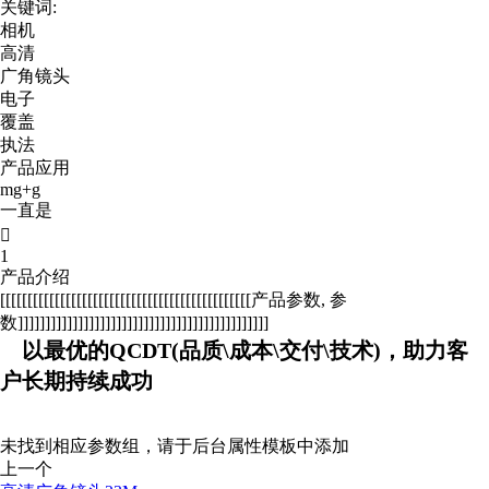
关键词:
相机
高清
广角镜头
电子
覆盖
执法
产品应用
mg+g
一直是

1
产品介绍
[[[[[[[[[[[[[[[[[[[[[[[[[[[[[[[[[[[[[[[[[[[[[[产品参数, 参
数]]]]]]]]]]]]]]]]]]]]]]]]]]]]]]]]]]]]]]]]]]]]]]
以最优的QCDT(品质\成本\交付\技术)，助力客
户长期持续成功
未找到相应参数组，请于后台属性模板中添加
上一个