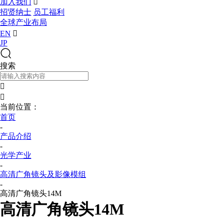
加入我们

招贤纳士
员工福利
全球产业布局
EN

JP
搜索


当前位置：
首页
-
产品介绍
-
光学产业
-
高清广角镜头及影像模组
-
高清广角镜头14M
高清广角镜头14M