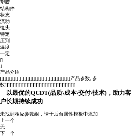
塑胶
结构件
状态
流动
镜头
特定
压到
温度
一定

1
产品介绍
[[[[[[[[[[[[[[[[[[[[[[[[[[[[[[[[[[[[[[[[[[[[[[产品参数, 参
数]]]]]]]]]]]]]]]]]]]]]]]]]]]]]]]]]]]]]]]]]]]]]]
以最优的QCDT(品质\成本\交付\技术)，助力客
户长期持续成功
未找到相应参数组，请于后台属性模板中添加
上一个
无
下一个